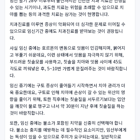
임신 말기 28주 이후부터 출산까지는 간단한 치과 치료는 진행할
수 있는 시기이나, 과도한 치료는 위험을 초래할 수 있으므로 치
아를 뽑는 등의 과격한 치료는 삼가는 것이 현명합니다.
치과진료를 미루면 증상이 악화되어 더 심각한 문제로 이어질 수
있으므로 임신기간 중에도 치과진료를 받아보는 것이 권장됩니
다.
사실 임신 중에는 호르몬의 변동으로 잇몸이 민감해지며, 붉어지
고 부풀기 쉬운데요, 이런 상태에서 잇몸을 자극하지 않기 위해,
부드러운 칫솔모를 사용하고, 칫솔을 치아와 잇몸 사이에 45도
각도로 끼워넣은 후, 5~10번 가볍게 문질러주는 것이 바람직합니
다.
임신 중기에는 구토 증상이 줄어들기 시작하면서 치아 관리가 더
욱 중요한데요, 구토로 인해 치아에 손상이 갈 수 있는 위산의 영
향을 줄이기 위해, 토한 직후에는 칫솔질을 서두르기보다는 입안
을 깨끗이 물로 헹구고 나서 약 30분이 지난 후에 칫솔질을 하는
것이 바람직합니다.
또한, 임신 중에는 불소가 포함된 치약을 신중히 선택해야 합니
다. 불소는 충치를 예방하는 데 필수적인 요소이지만, 임산부에게
는 독성이 있을 수 있으므로 주의가 요구되는데요. 일반적으로