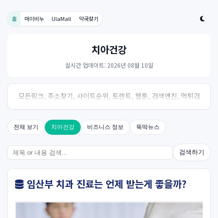
홈
마이비누
UlaMall
약국찾기
치아건강
실시간 업데이트: 2026년 08월 10일
모든링크, 주소찾기, 사이트순위, 토렌트, 웹툰, 검색엔진, 먹튀검
증, 스포츠, 드라마, 커뮤니티 링크사이트! 여기여
전체 보기
치아건강
비즈니스 정보
뚝딱뉴스
검색하기
임산부 치과 진료는 언제 받는게 좋을까?