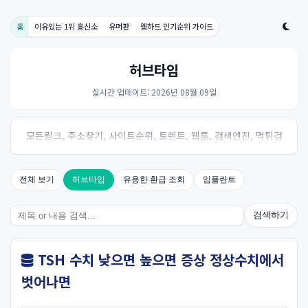
홈
이유있는 1위 흥신소
유머판
웹하드 인기순위 가이드
허브타임
실시간 업데이트: 2026년 08월 09일
모든링크, 주소찾기, 사이트순위, 토렌트, 웹툰, 검색엔진, 먹튀검
증, 스포츠, 드라마, 커뮤니티 링크사이트! 여기여
전체 보기
허브타임
유용한 환급 조회
임플란트
검색하기
TSH 수치 낮으면 높으면 증상 정상수치에서
벗어나면