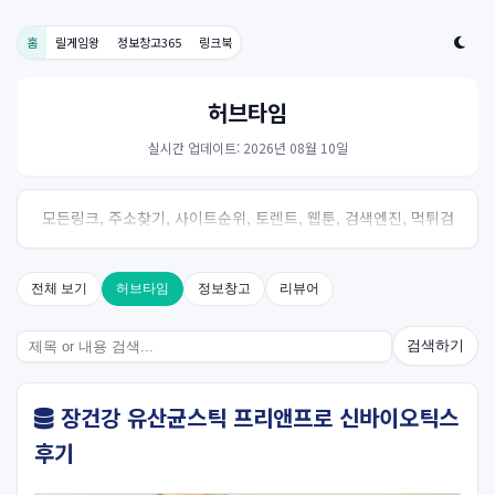
홈
릴게임왕
정보창고365
링크북
허브타임
실시간 업데이트: 2026년 08월 10일
모든링크, 주소찾기, 사이트순위, 토렌트, 웹툰, 검색엔진, 먹튀검
증, 스포츠, 드라마, 커뮤니티 링크사이트! 여기여
전체 보기
허브타임
정보창고
리뷰어
검색하기
장건강 유산균스틱 프리앤프로 신바이오틱스
후기