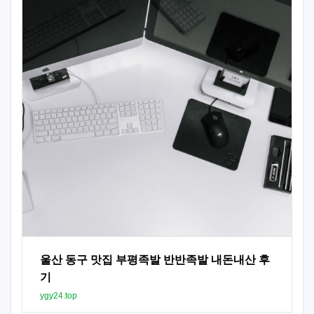
울산 동구 맛집 부평족발 반반족발 내돈내산 후
기
ygy24.top