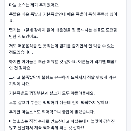
마늘 소스는 제가 추가했어요.
족발은 매운 족발과 기본족발인데 매운 족발이 특히 중독성 있어
요.
맵기는 그렇게 강하지 않아 매운것을 잘 못드시는 분들도 도전할
만한 정도였어요.
저도 매운음식을 잘 못먹는데 맵기를 즐기면서 잘 먹을 수 있는
정도였습니다.
하지만 아이들은 조금 매워할 것 같아요. 어른들이 먹기엔 매콤?
인 것 같아요.
그리고 불족발답게 불향도 은은하게 느껴져서 정말 맛있게 먹은
기억이 나요.
기본족발도 껍질부분과 살코기 모두 야들야들해요.
보통 살코기 부분은 퍽퍽하기 쉬운데 전혀 퍽퍽하지 않아요!
추가한 마늘소스도 찍어먹으니 궁합이 좋았습니다.
마늘소스는 직접 수제로 만드신다고 하셨는데 마늘맛이 강하진
않고 달달해서 계속 찍어먹게 되는 것 같아요.