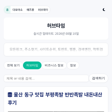
홈
다모아소
애즈몽
러브데이
허브타임
실시간 업데이트: 2026년 08월 10일
모든링크, 주소찾기, 사이트순위, 토렌트, 웹툰, 검색엔진, 먹튀검
증, 스포츠, 드라마, 커뮤니티 링크사이트! 여기여
전체 보기
허브타임
비즈니스 정보
정보
검색하기
울산 동구 맛집 부평족발 반반족발 내돈내산
후기