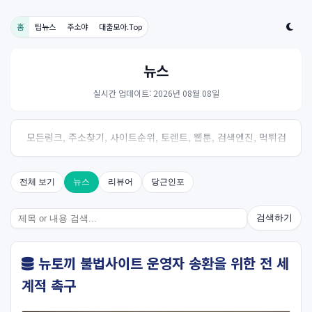
홈
팁뉴스
주소야
대출모아.Top
뉴스
실시간 업데이트: 2026년 08월 08일
모든링크, 주소찾기, 사이트순위, 토렌트, 웹툰, 검색엔진, 먹튀검
증, 스포츠, 드라마, 커뮤니티 링크사이트! 여기여
전체 보기
뉴스
리뷰어
당근인포
검색하기
뉴토끼 불법사이트 운영자 송환을 위한 전 세
계적 촉구