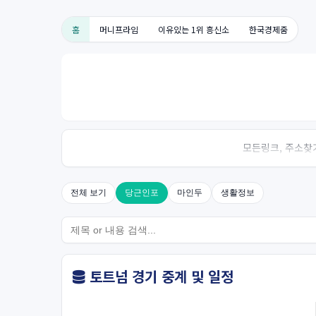
홈
머니프라임
이유있는 1위 흥신소
한국경제줌
모든링크, 주소찾기
전체 보기
당근인포
마인두
생활정보
토트넘 경기 중계 및 일정