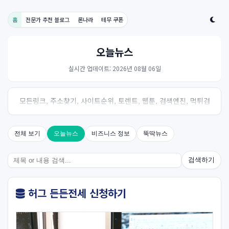
홈
전문가 추천 블로그
론나라
테무 쿠폰
오늘뉴스
실시간 업데이트: 2026년 08월 06일
모든링크, 주소찾기, 사이트순위, 토렌트, 웹툰, 검색엔진, 먹튀검
증, 스포츠, 드라마, 커뮤니티 링크사이트! 여기여
전체 보기
오늘뉴스
비즈니스 정보
뚝딱뉴스
검색하기
허그 든든전세 신청하기