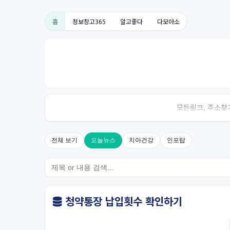
홈
정보창고365
알고좋다
다모아소
모든링크, 주소찾기
전체 보기
오늘뉴스
치아건강
인포탑
청약통장 납입횟수 확인하기