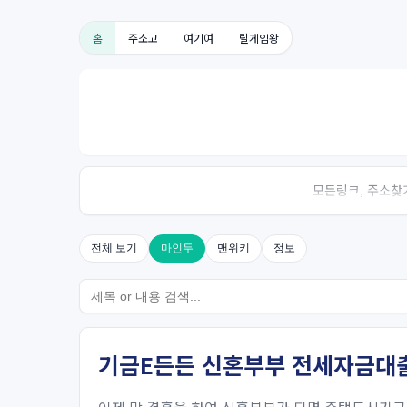
홈
주소고
여기여
릴게임왕
모든링크, 주소찾기
전체 보기
마인두
맨위키
정보
기금E든든 신혼부부 전세자금대출