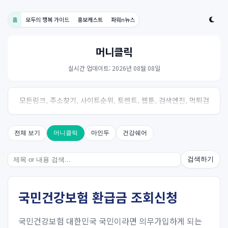
홈
모두의 행복 가이드
홍보캐스트
파워n뉴스
머니클릭
실시간 업데이트: 2026년 08월 08일
모든링크, 주소찾기, 사이트순위, 토렌트, 웹툰, 검색엔진, 먹튀검
증, 스포츠, 드라마, 커뮤니티 링크사이트! 여기여
전체 보기
머니클릭
마인두
건강쉐어
검색하기
국민건강보험 환급금 조회신청
국민건강보험 대한민국 국민이라면 의무가입하게 되는