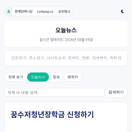
홈
한게임머니상
Linkpop.cc
오피워크
오늘뉴스
실시간 업데이트: 2026년 08월 09일
모든링크, 주소찾기, 사이트순위, 토렌트, 웹툰, 검색엔진, 먹튀검
증, 스포츠, 드라마, 커뮤니티 링크사이트! 여기여
전체 보기
오늘뉴스
정보
맨위키
검색하기
꿈수저청년장학금 신청하기